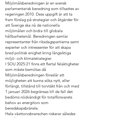
Miljömålsberedningen är en svensk
parlamentarisk beredning som tillsattes av
regeringen 2010. Dess uppgift är att ta
fram förslag på strategier och åtgärder för
att Sverige ska nå de nationella
miljömålen och bidra till globala
hållbarhetsmål. Beredningen samlar
representanter från riksdagspartierna samt
experter och intressenter för att skapa
bred politisk enighet kring långsiktiga
miljö- och klimatstrategier.
I SOU 2025:21 finns ett flertal felaktigheter
som måste bemötas då
Miljömålsberedningen föreslår att
möjligheten att kunna söka nytt, eller
förlängt, tillstånd till torvtäkt från och med
1 januari 2026 begränsas till de fall det
bedöms nödvändigt för totalförsvarets
behov av energitorv som
beredskapsbränsle.
Hela växttorvsbranschen riskerar således