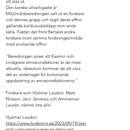
att slås ut.
Den kanske allvarligaste är
Miljömålsberedningen valt ut en forskare
och dennes grupp och tagit deras siffror
gällande koldioxidutsläpp som enda
källa. Fastän det finns flertalet andra
forskare inom samma forskningsområde
med avvikande siffror.
”Beredningen anser att Kasimir och
Lindgrens emissionsfaktorer är de mest
aktuella, dessutom kommer de att vara
del av underlaget för kommande
uppdatering av emissionsfaktorerna.”
Forskare som Hjalmar Laudon, Mats
Nilsson, Järvi Järveoja och Ammamari
Laurén, nämns inte alls!
Hjalmar Laudon
https://www.forskning.se/2023/09/19/ater
stall-vatmarkerna-men-ta-det-lugnt-