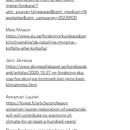
menar-forskare/?
utm_source=Ungapped&utm_medium=N
ewsletter&utm_campaign=20230920
Mats Nilsson
https://www.slu.se/forskning/kunskapsban
k/miljoanalys/de-naturliga-myrarna--
kolfalla-eller-kolkalla/
Järvi Järveoja
https://www.skogssallskapet.se/kunskapsb
ank/artiklar/2020-10-27-ny-forskning-ska-
visa-hur-skog-pa-torvmark-kan-gora-bast-
klimatnytta.html
Annamari Laurén
https://forest.fi/article/professor-
annamari-lauren-restoration-of-peatlands-
will-will-contribute-to-warming-of-
climate-for-at-least-a-hundred-years/