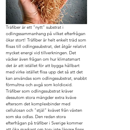
Träfiber är ett "nytt" substrat i
odlingssammanhang på vilket efterfrågan
ökar stort! Träfiber är helt enkelt träd som
flisas till odlingssubstrat, det åtgår relativt
mycket energi vid tillverkningen. Det
väcker även frågan om hur klimatsmart
det är att istället för att bygga hållbart
med virke istället flisa upp det så att det
kan användas som odlingssubstrat, snabbt
förmultna och avgå som koldioxid.
Träfiber som odlingssubstrat kräver
dessutom stora mängder extra kväve
eftersom det komplexbinder med
cellulosan och "stjäl" kvävet från växten
som ska odlas. Den redan stora
efterfrågan på träfiber i Sverige kommer
att öka markant om torv inte längre finns