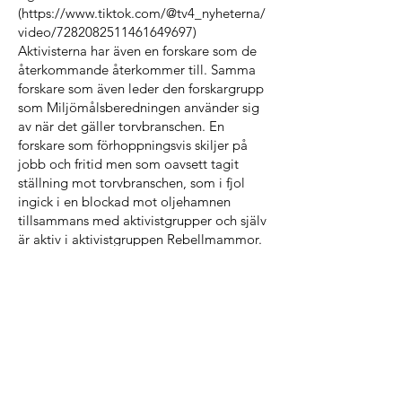
(
https://www.tiktok.com/@tv4_nyheterna/
video/7282082511461649697)
Aktivisterna har även en forskare som de
återkommande återkommer till. Samma
forskare som även leder den forskargrupp
som Miljömålsberedningen använder sig
av när det gäller torvbranschen. En
forskare som förhoppningsvis skiljer på
jobb och fritid men som oavsett tagit
ställning mot torvbranschen, som i fjol
ingick i en blockad mot oljehamnen
tillsammans med aktivistgrupper och själv
är aktiv i aktivistgruppen Rebellmammor.
Forskaren anser i en miljögrupp på
Facebook att ”Det behövs stopp för
torvbrytning och försäljning av torv i
Sverige nu.” Att ”Tidöpartierna är
korkade stollar som inte lyssnar på
kunskap”. Det är därför direkt oansvarigt
av Miljömålsberedningen att endast ha en
forskargrupp som källa för sina