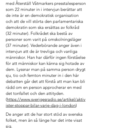
med Återställ Våtmarkers presstalesperson
som 22 minuter in i intervjun berättar att
de inte är en demokratisk organisation
och att de vill störta den parlamentariska
demokratin som ska ersättas av folkråd
(32 minuter). Folkrådet ska bestå av
personer som varit på omskolningsläger
(37 minuter). Vederbörande anger även i
intervjun att de är trevliga och vanliga
människor. Han har därför ingen förståelse
för att människor kan känna sig hotade av
dem. Lyssnar man på samma person drygt
sju, tio och femton minuter in i den här
debatten går det att förstå att man kan bli
rädd om en person approcherar en med
det tonfallet och den attityden.
(
https://www.sverigesradio.se/artikel/aktiv
ister-stoppar-bilar-varje-dag-i-london
)
​De anger att de har stort stöd av svenska
folket, men än så länge har det inte visat
sig.