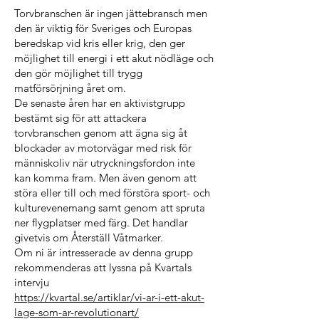
Torvbranschen är ingen jättebransch men
den är viktig för Sveriges och Europas
beredskap vid kris eller krig, den ger
möjlighet till energi i ett akut nödläge och
den gör möjlighet till trygg
matförsörjning året om.
De senaste åren har en aktivistgrupp
bestämt sig för att attackera
torvbranschen genom att ägna sig åt
blockader av motorvägar med risk för
människoliv när utryckningsfordon inte
kan komma fram. Men även genom att
störa eller till och med förstöra sport- och
kulturevenemang samt genom att spruta
ner flygplatser med färg. Det handlar
givetvis om Återställ Våtmarker.
Om ni är intresserade av denna grupp
rekommenderas att lyssna på Kvartals
intervju
https://kvartal.se/artiklar/vi-ar-i-ett-akut-
lage-som-ar-revolutionart/